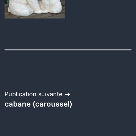
Navigation
Publication suivante
cabane (caroussel)
de
l’article