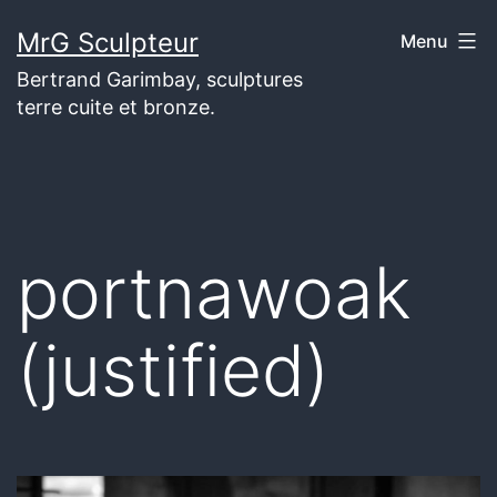
Aller
MrG Sculpteur
Menu
au
Bertrand Garimbay, sculptures
contenu
terre cuite et bronze.
portnawoak
(justified)