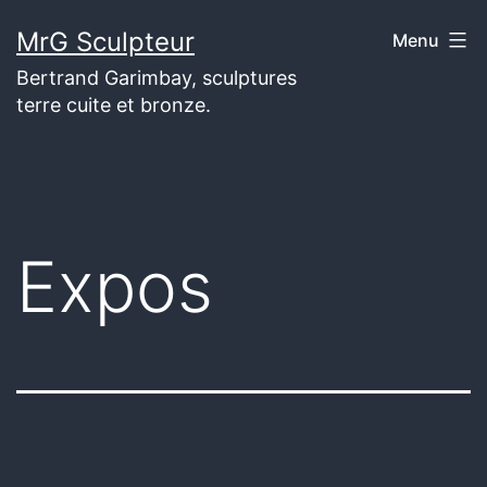
Aller
MrG Sculpteur
Menu
au
Bertrand Garimbay, sculptures
contenu
terre cuite et bronze.
Expos